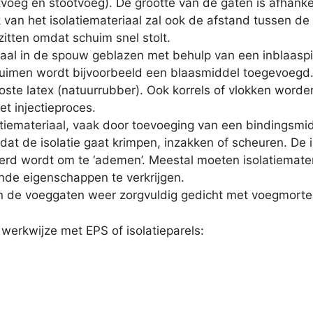
tvoeg en stootvoeg). De grootte van de gaten is afhankeli
jk van het isolatiemateriaal zal ook de afstand tussen d
zitten omdat schuim snel stolt.
iaal in de spouw geblazen met behulp van een inblaaspi
huimen wordt bijvoorbeeld een blaasmiddel toegevoeg
loste latex (natuurrubber). Ook korrels of vlokken word
t injectieproces.
latiemateriaal, vaak door toevoeging van een bindingsmi
at de isolatie gaat krimpen, inzakken of scheuren. De i
d wordt om te ‘ademen’. Meestal moeten isolatiemater
nde eigenschappen te verkrijgen.
 de voeggaten weer zorgvuldig gedicht met voegmortel
werkwijze met EPS of isolatieparels: