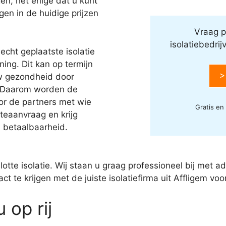
en, het enige dat u kunt
jgen in de huidige prijzen
Vraag p
isolatiebedrij
echt geplaatste isolatie
ing. Dit kan op termijn
>
w gezondheid door
 Daarom worden de
oor de partners met wie
Gratis en
eaanvraag en krijg
n betaalbaarheid.
slotte isolatie. Wij staan u graag professioneel bij met 
 te krijgen met de juiste isolatiefirma uit Affligem voo
 op rij