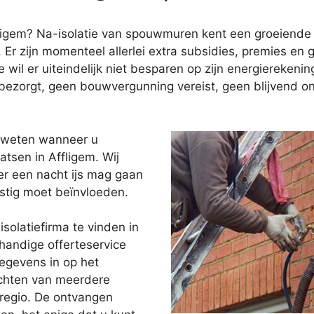
ligem? Na-isolatie van spouwmuren kent een groeiende p
 Er zijn momenteel allerlei extra subsidies, premies e
il er uiteindelijk niet besparen op zijn energierekenin
st bezorgt, geen bouwvergunning vereist, geen blijvend
t weten wanneer u
tsen in Affligem. Wij
er een nacht ijs mag gaan
stig moet beïnvloeden.
solatiefirma te vinden in
handige offerteservice
egevens in op het
achten van meerdere
 regio. De ontvangen