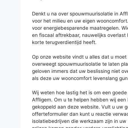
Denkt u na over spouwmuurisolatie in Aff
voor het milieu en uw eigen wooncomfort.
voor energiebesparende maatregelen. Wie w
en fiscaal aftrekbaar, nauwelijks overla
korte terugverdientijd heeft.
Op onze website vindt u alles dat u moe
overweegt spouwmuurisolatie te laten plaa
geloven immers dat uw beslissing niet ov
als deze uw wooncomfort levenslang gun
Wij weten hoe lastig het is om een goede i
Affligem. Om u te helpen hebben wij een 
gekoppeld aan deze website. Vult u uw g
offerteformulier dan kunt u reactie verw
isolatiebedrijven die werkzaam zijn in uw