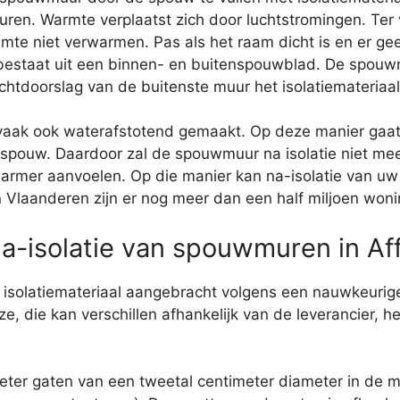
ren. Warmte verplaatst zich door luchtstromingen. Ter
imte niet verwarmen. Pas als het raam dicht is en er ge
estaat uit een binnen- en buitenspouwblad. De spouwm
doorslag van de buitenste muur het isolatiemateriaal 
n vaak ook waterafstotend gemaakt. Op deze manier ga
pouw. Daardoor zal de spouwmuur na isolatie niet meer
 warmer aanvoelen. Op die manier kan na-isolatie van 
 In Vlaanderen zijn er nog meer dan een half miljoen w
na-isolatie van spouwmuren in Af
 isolatiemateriaal aangebracht volgens een nauwkeurige
e, die kan verschillen afhankelijk van de leverancier, he
ter gaten van een tweetal centimeter diameter in de 