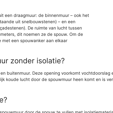
it een draagmuur: de binnenmuur – ook het
aande uit snelbouwstenen) – en een
çadestenen). De ruimte van lucht tussen
ntimeters, dit noemen ze de spouw. Om de
e met een spouwanker aan elkaar
r zonder isolatie?
en buitenmuur. Deze opening voorkomt vochtdoorslag en 
ijk koude lucht door de spouwmuur heen komt en is ver
e?
 spouwmuur door de spouw te vullen met isolatiemateria