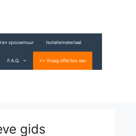
eren spouwmuur
Isolatiemateriaal
F.A.Q.
>> Vraag offertes aan
eve gids