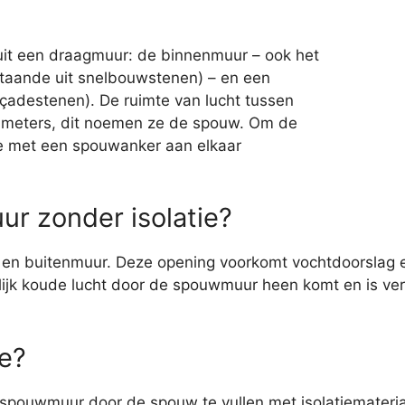
it een draagmuur: de binnenmuur – ook het
aande uit snelbouwstenen) – en een
çadestenen). De ruimte van lucht tussen
ntimeters, dit noemen ze de spouw. Om de
e met een spouwanker aan elkaar
r zonder isolatie?
en buitenmuur. Deze opening voorkomt vochtdoorslag en 
ijk koude lucht door de spouwmuur heen komt en is ver
e?
 spouwmuur door de spouw te vullen met isolatiemateri