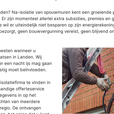
nden? Na-isolatie van spouwmuren kent een groeiende po
 Er zijn momenteel allerlei extra subsidies, premies e
il er uiteindelijk niet besparen op zijn energierekenin
st bezorgt, geen bouwvergunning vereist, geen blijvend
t weten wanneer u
atsen in Landen. Wij
er een nacht ijs mag gaan
stig moet beïnvloeden.
solatiefirma te vinden in
andige offerteservice
egevens in op het
achten van meerdere
 regio. De ontvangen