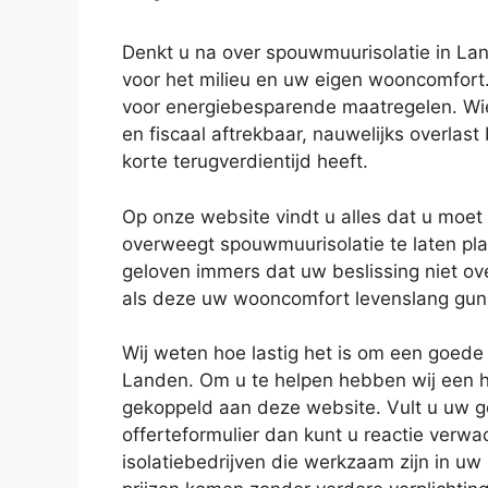
Denkt u na over spouwmuurisolatie in La
voor het milieu en uw eigen wooncomfort.
voor energiebesparende maatregelen. Wie w
en fiscaal aftrekbaar, nauwelijks overla
korte terugverdientijd heeft.
Op onze website vindt u alles dat u moe
overweegt spouwmuurisolatie te laten pla
geloven immers dat uw beslissing niet ov
als deze uw wooncomfort levenslang gun
Wij weten hoe lastig het is om een goede i
Landen. Om u te helpen hebben wij een h
gekoppeld aan deze website. Vult u uw g
offerteformulier dan kunt u reactie verw
isolatiebedrijven die werkzaam zijn in uw