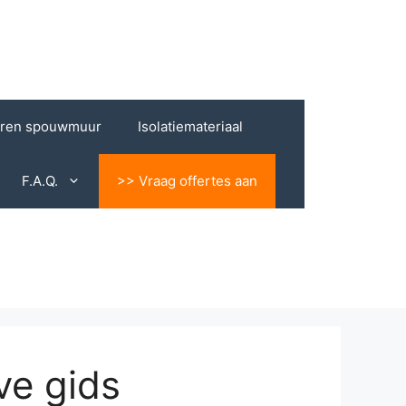
eren spouwmuur
Isolatiemateriaal
F.A.Q.
>> Vraag offertes aan
ve gids