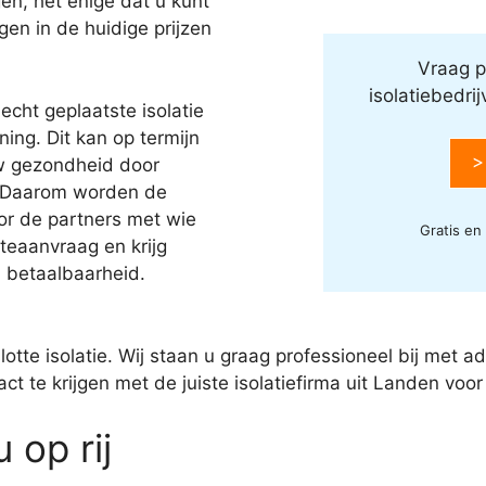
en, het enige dat u kunt
jgen in de huidige prijzen
Vraag p
isolatiebedri
echt geplaatste isolatie
ing. Dit kan op termijn
>
w gezondheid door
 Daarom worden de
oor de partners met wie
Gratis en
eaanvraag en krijg
n betaalbaarheid.
slotte isolatie. Wij staan u graag professioneel bij met 
t te krijgen met de juiste isolatiefirma uit Landen voor
 op rij