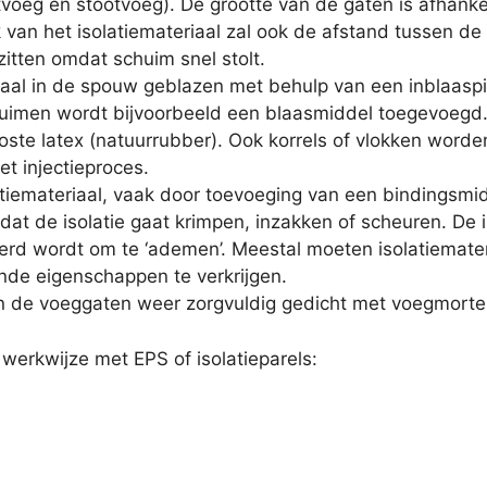
tvoeg en stootvoeg). De grootte van de gaten is afhankeli
jk van het isolatiemateriaal zal ook de afstand tussen d
zitten omdat schuim snel stolt.
iaal in de spouw geblazen met behulp van een inblaaspi
huimen wordt bijvoorbeeld een blaasmiddel toegevoeg
loste latex (natuurrubber). Ook korrels of vlokken word
t injectieproces.
latiemateriaal, vaak door toevoeging van een bindingsmi
at de isolatie gaat krimpen, inzakken of scheuren. De i
d wordt om te ‘ademen’. Meestal moeten isolatiemater
nde eigenschappen te verkrijgen.
 de voeggaten weer zorgvuldig gedicht met voegmortel
werkwijze met EPS of isolatieparels: