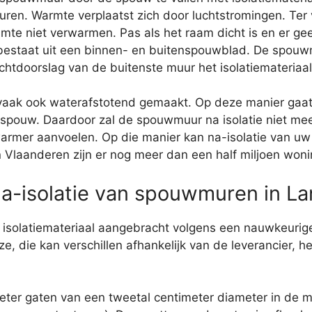
ren. Warmte verplaatst zich door luchtstromingen. Ter
imte niet verwarmen. Pas als het raam dicht is en er ge
estaat uit een binnen- en buitenspouwblad. De spouwm
doorslag van de buitenste muur het isolatiemateriaal 
n vaak ook waterafstotend gemaakt. Op deze manier ga
pouw. Daardoor zal de spouwmuur na isolatie niet meer
 warmer aanvoelen. Op die manier kan na-isolatie van 
 In Vlaanderen zijn er nog meer dan een half miljoen w
 na-isolatie van spouwmuren in L
 isolatiemateriaal aangebracht volgens een nauwkeurige
e, die kan verschillen afhankelijk van de leverancier, he
ter gaten van een tweetal centimeter diameter in de 