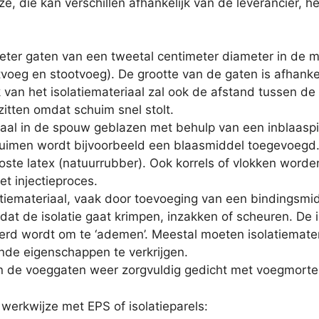
e, die kan verschillen afhankelijk van de leverancier, he
ter gaten van een tweetal centimeter diameter in de 
tvoeg en stootvoeg). De grootte van de gaten is afhankeli
jk van het isolatiemateriaal zal ook de afstand tussen d
zitten omdat schuim snel stolt.
iaal in de spouw geblazen met behulp van een inblaaspi
huimen wordt bijvoorbeeld een blaasmiddel toegevoeg
loste latex (natuurrubber). Ook korrels of vlokken word
t injectieproces.
latiemateriaal, vaak door toevoeging van een bindingsmi
at de isolatie gaat krimpen, inzakken of scheuren. De i
d wordt om te ‘ademen’. Meestal moeten isolatiemater
nde eigenschappen te verkrijgen.
 de voeggaten weer zorgvuldig gedicht met voegmortel
werkwijze met EPS of isolatieparels: