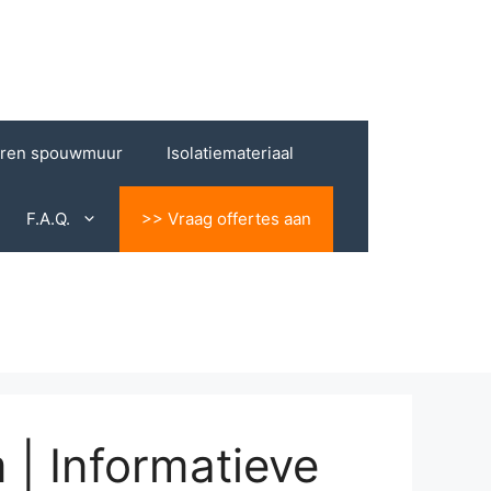
eren spouwmuur
Isolatiemateriaal
F.A.Q.
>> Vraag offertes aan
| Informatieve