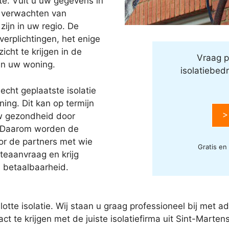
te. Vult u uw gegevens in
e verwachten van
ijn in uw regio. De
erplichtingen, het enige
icht te krijgen in de
Vraag p
an uw woning.
isolatiebedr
echt geplaatste isolatie
ing. Dit kan op termijn
>
w gezondheid door
 Daarom worden de
oor de partners met wie
Gratis en
eaanvraag en krijg
n betaalbaarheid.
slotte isolatie. Wij staan u graag professioneel bij met 
t te krijgen met de juiste isolatiefirma uit Sint-Marte