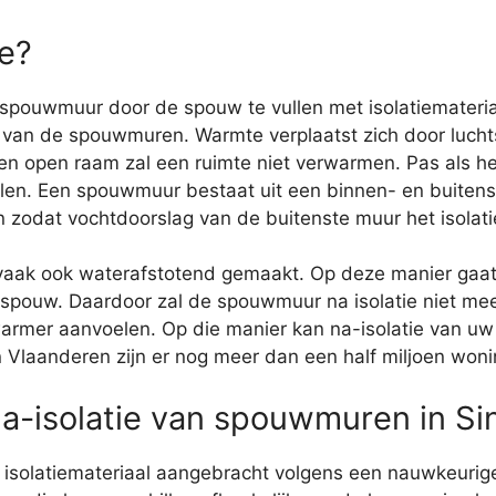
e?
 spouwmuur door de spouw te vullen met isolatiemateria
van de spouwmuren. Warmte verplaatst zich door lucht
en open raam zal een ruimte niet verwarmen. Pas als he
ullen. Een spouwmuur bestaat uit een binnen- en buite
odat vochtdoorslag van de buitenste muur het isolatiem
n vaak ook waterafstotend gemaakt. Op deze manier ga
pouw. Daardoor zal de spouwmuur na isolatie niet meer
 warmer aanvoelen. Op die manier kan na-isolatie van 
 In Vlaanderen zijn er nog meer dan een half miljoen w
 na-isolatie van spouwmuren in S
 isolatiemateriaal aangebracht volgens een nauwkeurige