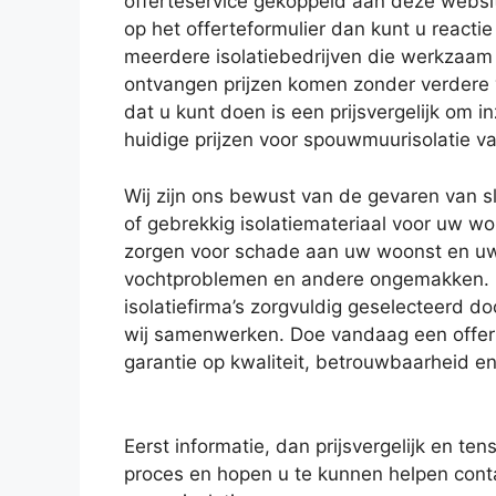
offerteservice gekoppeld aan deze websi
op het offerteformulier dan kunt u reacti
meerdere isolatiebedrijven die werkzaam z
ontvangen prijzen komen zonder verdere v
dat u kunt doen is een prijsvergelijk om inz
huidige prijzen voor spouwmuurisolatie v
Wij zijn ons bewust van de gevaren van sl
of gebrekkig isolatiemateriaal voor uw won
zorgen voor schade aan uw woonst en u
vochtproblemen en andere ongemakken.
isolatiefirma’s zorgvuldig geselecteerd d
wij samenwerken. Doe vandaag een offert
garantie op kwaliteit, betrouwbaarheid e
Eerst informatie, dan prijsvergelijk en ten
proces en hopen u te kunnen helpen contac