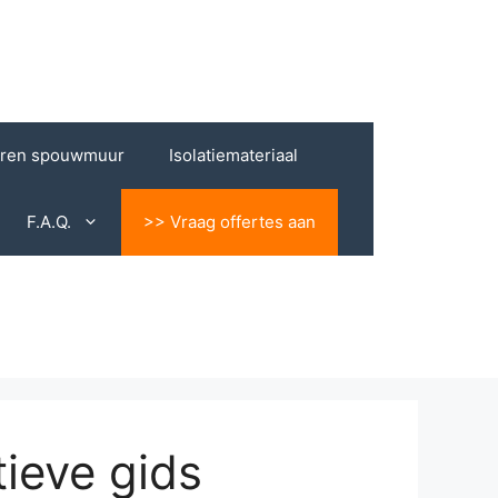
eren spouwmuur
Isolatiemateriaal
F.A.Q.
>> Vraag offertes aan
ieve gids