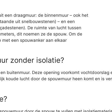
it een draagmuur: de binnenmuur – ook het
aande uit snelbouwstenen) – en een
çadestenen). De ruimte van lucht tussen
ntimeters, dit noemen ze de spouw. Om de
e met een spouwanker aan elkaar
r zonder isolatie?
en buitenmuur. Deze opening voorkomt vochtdoorslag en 
ijk koude lucht door de spouwmuur heen komt en is ver
e?
e spouwmuur door de spouw te vullen met isolatiemateri