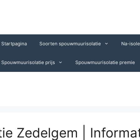
Startpagina
Soorten spouwmuurisolatie
Na-isol
Spouwmuurisolatie prijs
Spouwmuurisolatie premie
e Zedelgem | Informat