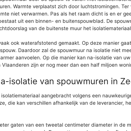
ren. Warmte verplaatst zich door luchtstromingen. Ter
imte niet verwarmen. Pas als het raam dicht is en er ge
estaat uit een binnen- en buitenspouwblad. De spouwm
doorslag van de buitenste muur het isolatiemateriaal 
n vaak ook waterafstotend gemaakt. Op deze manier ga
pouw. Daardoor zal de spouwmuur na isolatie niet meer
 warmer aanvoelen. Op die manier kan na-isolatie van 
 In Vlaanderen zijn er nog meer dan een half miljoen w
 na-isolatie van spouwmuren in 
 isolatiemateriaal aangebracht volgens een nauwkeurige
e, die kan verschillen afhankelijk van de leverancier, he
ter gaten van een tweetal centimeter diameter in de 