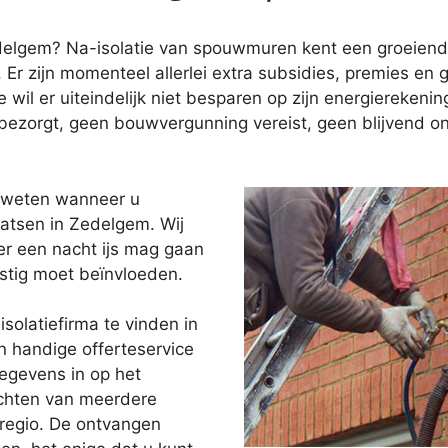
delgem? Na-isolatie van spouwmuren kent een groeiende
 Er zijn momenteel allerlei extra subsidies, premies e
il er uiteindelijk niet besparen op zijn energierekenin
st bezorgt, geen bouwvergunning vereist, geen blijvend
t weten wanneer u
atsen in Zedelgem. Wij
er een nacht ijs mag gaan
stig moet beïnvloeden.
solatiefirma te vinden in
 handige offerteservice
egevens in op het
achten van meerdere
 regio. De ontvangen