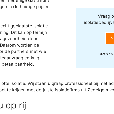
en, het enige dat u kunt
jgen in de huidige prijzen
Vraag p
isolatiebedrij
echt geplaatste isolatie
ing. Dit kan op termijn
>
w gezondheid door
 Daarom worden de
oor de partners met wie
Gratis en
eaanvraag en krijg
n betaalbaarheid.
slotte isolatie. Wij staan u graag professioneel bij met 
t te krijgen met de juiste isolatiefirma uit Zedelgem vo
 op rij