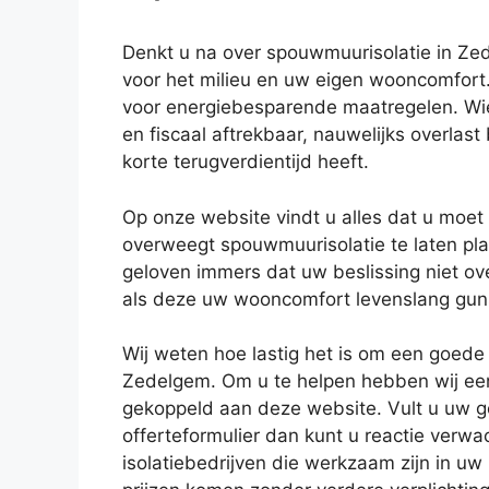
Denkt u na over spouwmuurisolatie in Ze
voor het milieu en uw eigen wooncomfort.
voor energiebesparende maatregelen. Wie w
en fiscaal aftrekbaar, nauwelijks overla
korte terugverdientijd heeft.
Op onze website vindt u alles dat u moe
overweegt spouwmuurisolatie te laten pla
geloven immers dat uw beslissing niet ov
als deze uw wooncomfort levenslang gun
Wij weten hoe lastig het is om een goede i
Zedelgem. Om u te helpen hebben wij een
gekoppeld aan deze website. Vult u uw g
offerteformulier dan kunt u reactie verw
isolatiebedrijven die werkzaam zijn in uw