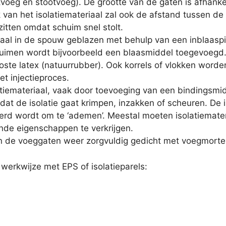
tvoeg en stootvoeg). De grootte van de gaten is afhankeli
jk van het isolatiemateriaal zal ook de afstand tussen d
zitten omdat schuim snel stolt.
iaal in de spouw geblazen met behulp van een inblaaspi
huimen wordt bijvoorbeeld een blaasmiddel toegevoeg
loste latex (natuurrubber). Ook korrels of vlokken word
t injectieproces.
latiemateriaal, vaak door toevoeging van een bindingsmi
at de isolatie gaat krimpen, inzakken of scheuren. De i
d wordt om te ‘ademen’. Meestal moeten isolatiemater
nde eigenschappen te verkrijgen.
 de voeggaten weer zorgvuldig gedicht met voegmortel
werkwijze met EPS of isolatieparels: